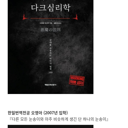
한일번역전공 오영아 (2007년 입학)
『다른 모든 눈송이와 아주 비슷하게 생긴 단 하나의 눈송이』