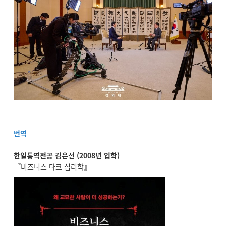
번역
한일통역전공 김은선 (2008년 입학)
『비즈니스 다크 심리학』