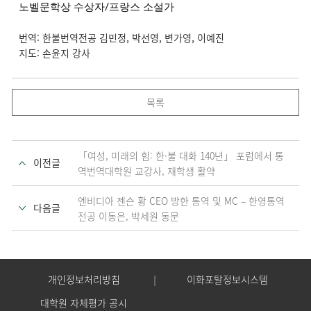
노벨문학상 수상자/프랑스 소설가
번역: 한불번역전공 김민정, 박선영, 변가영, 이예진
지도: 손윤지 강사
목록
「여성, 미래의 힘: 한·불 대화 140년」 포럼에서 통
이전글
역번역대학원 교강사, 재학생 활약
엔비디아 젠슨 황 CEO 방한 통역 및 MC – 한영통역
다음글
전공 이동은, 박세원 동문
개인정보처리방침
이화포탈정보시스템
대학원 자체평가 공시