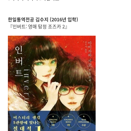
한일통역전공 김수지 (2016년 입학)
『인버트: 영매 탐정 조즈카 2』