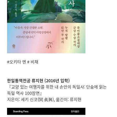
#오키타 엔 # 비채
한일통역전공 류지현 (2016년 입학)
『교양 있는 여행자를 위한 내 손안의 독일사: 단숨에 읽는
독일 역사 100장면』
지은이: 세키 신코(関 眞興), 옮긴이: 류지현