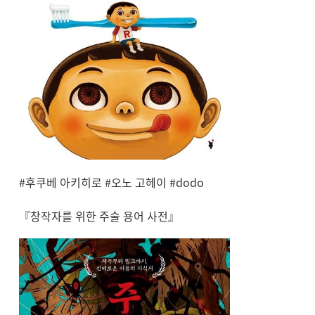
#후쿠베 아키히로 #오노 고헤이 #dodo
『창작자를 위한 주술 용어 사전』