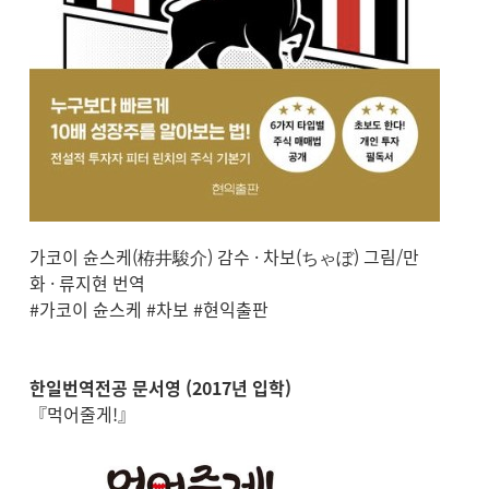
가코이 슌스케(栫井駿介) 감수 · 차보(ちゃぼ) 그림/만
화 · 류지현 번역
#가코이 슌스케 #차보 #현익출판
한일번역전공 문서영 (2017년 입학)
『먹어줄게!』