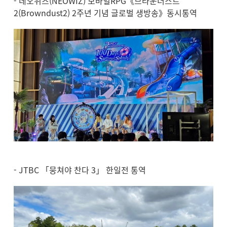
- 네오위즈(NEOWIZ) 모바일RPG《브라운더스트
2(Browndust2) 2주년 기념 글로벌 생방송》동시통역
- JTBC 「뭉쳐야 찬다 3」 한일전 통역