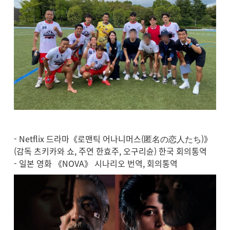
- Netflix 드라마《로맨틱 어나니머스(匿名の恋人たち)》
(감독 츠키카와 쇼, 주연 한효주, 오구리슌) 한국 회의통역
- 일본 영화 《NOVA》 시나리오 번역, 회의통역