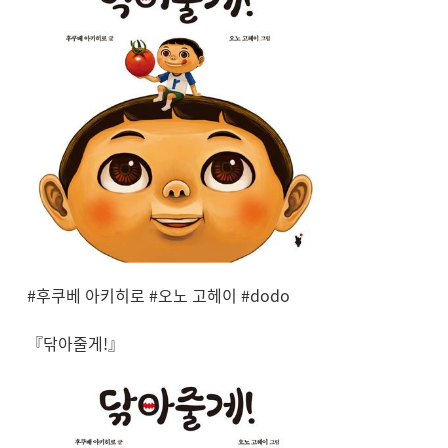
#후쿠베 아키히로 #오노 고헤이 #dodo
『닦아줄게!』