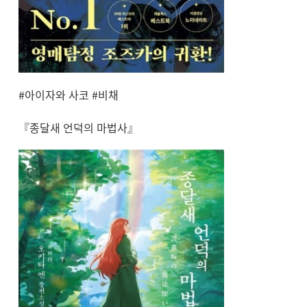
#아이자와 사코 #비채
『종달새 언덕의 마법사』