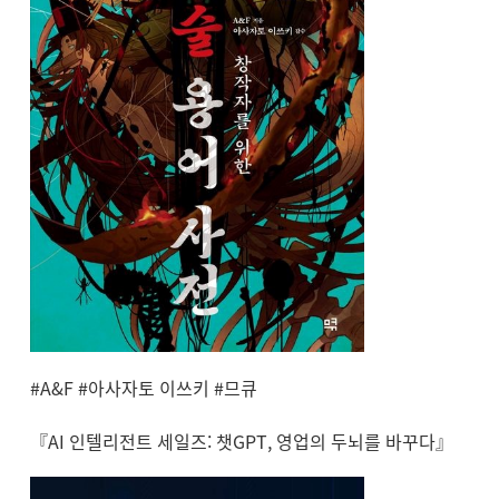
#A&F #아사자토 이쓰키 #므큐
『AI 인텔리전트 세일즈: 챗GPT, 영업의 두뇌를 바꾸다』