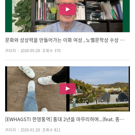
문화와 상상력을 만들어가는 이화 여성 , 노벨문학상 수상 작가 르 클레지오(Le Clézio)
관리자
2026-05-20
조회수
370
[EWHAGSTI 한영통역] 통대 2년을 마무리하며...(feat. 종합시험 & 롤링)
관리자
2026-01-20
조회수
811