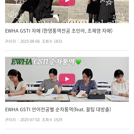
EWHA GSTI 자매 (한영통역전공 조민아, 조재영 자매)
관리자
2025-08-06
조회수
1833
EWHA GSTI 언어전공별 순차통역(feat. 꿀팁 대방출)
관리자
2025-07-02
조회수
1929